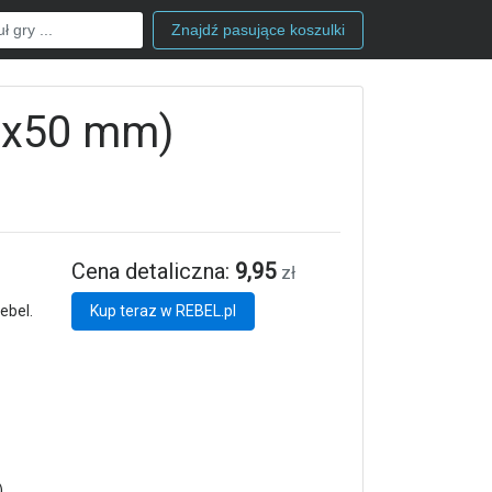
Znajdź pasujące koszulki
50x50 mm)
Cena detaliczna:
9,95
zł
ebel.
Kup teraz w REBEL.pl
,