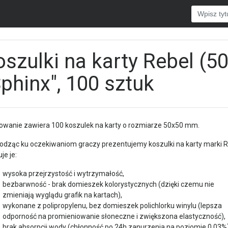
oszulki na karty Rebel (
Sphinx", 100 sztuk
wanie zawiera 100 koszulek na karty o rozmiarze 50x50 mm.
dząc ku oczekiwaniom graczy prezentujemy koszulki na karty marki R
je je:
wysoka przejrzystość i wytrzymałość,
bezbarwność - brak domieszek kolorystycznych (dzięki czemu nie
zmieniają wyglądu grafik na kartach),
wykonane z polipropylenu, bez domieszek polichlorku winylu (lepsza
odporność na promieniowanie słoneczne i zwiększona elastyczność),
brak absorpcji wody (chłonność po 24h zanurzenia na poziomie 0,03%)