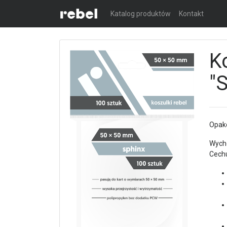
Katalog produktów
Kontakt
K
"
Opako
Wycho
Cechu