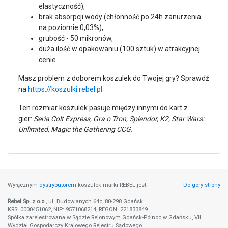
elastyczność),
brak absorpcji wody (chłonność po 24h zanurzenia
na poziomie 0,03%),
grubość - 50 mikronów,
duża ilość w opakowaniu (100 sztuk) w atrakcyjnej
cenie.
Masz problem z doborem koszulek do Twojej gry? Sprawdź
na
https://koszulki.rebel.pl
Ten rozmiar koszulek pasuje między innymi do kart z
gier:
Seria Colt Express, Gra o Tron, Splendor, K2, Star Wars:
Unlimited, Magic the Gathering CCG.
Wyłącznym
dystrybutorem
koszulek marki REBEL jest:
Do góry strony
Rebel Sp. z o.o.
, ul. Budowlanych 64c, 80-298 Gdańsk
KRS: 0000451062, NIP: 9571068214, REGON: 221833849
Spółka zarejestrowana w Sądzie Rejonowym Gdańsk-Północ w Gdańsku, VII
Wydział Gospodarczy Krajowego Rejestru Sądowego.